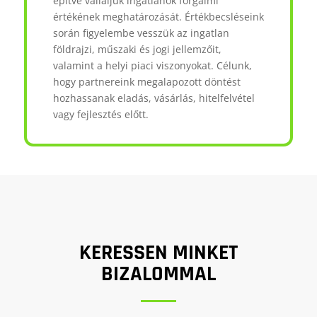
építve vállaljuk ingatlanok forgalmi
értékének meghatározását. Értékbecsléseink
során figyelembe vesszük az ingatlan
földrajzi, műszaki és jogi jellemzőit,
valamint a helyi piaci viszonyokat. Célunk,
hogy partnereink megalapozott döntést
hozhassanak eladás, vásárlás, hitelfelvétel
vagy fejlesztés előtt.
KERESSEN MINKET
BIZALOMMAL