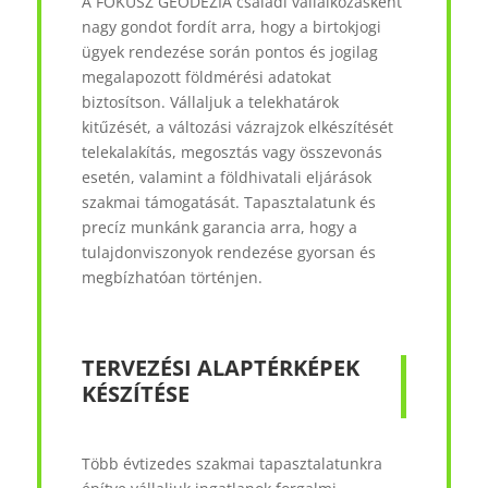
A FÓKUSZ GEODÉZIA családi vállalkozásként
nagy gondot fordít arra, hogy a birtokjogi
ügyek rendezése során pontos és jogilag
megalapozott földmérési adatokat
biztosítson. Vállaljuk a telekhatárok
kitűzését, a változási vázrajzok elkészítését
telekalakítás, megosztás vagy összevonás
esetén, valamint a földhivatali eljárások
szakmai támogatását. Tapasztalatunk és
precíz munkánk garancia arra, hogy a
tulajdonviszonyok rendezése gyorsan és
megbízhatóan történjen.
TERVEZÉSI ALAPTÉRKÉPEK
KÉSZÍTÉSE
Több évtizedes szakmai tapasztalatunkra